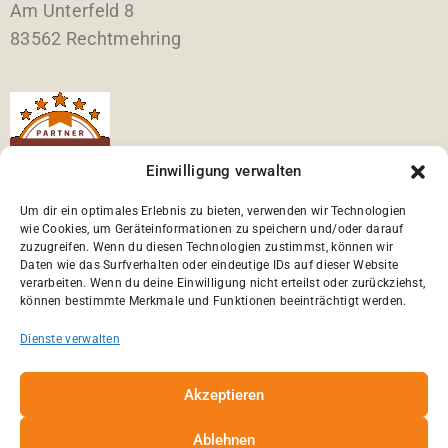
Am Unterfeld 8
83562 Rechtmehring
Einwilligung verwalten
Um dir ein optimales Erlebnis zu bieten, verwenden wir Technologien
wie Cookies, um Geräteinformationen zu speichern und/oder darauf
Willkommen bei der tierlieben
zuzugreifen. Wenn du diesen Technologien zustimmst, können wir
Reisemobilvermietung im Großraum München.
Daten wie das Surfverhalten oder eindeutige IDs auf dieser Website
verarbeiten. Wenn du deine Einwilligung nicht erteilst oder zurückziehst,
können bestimmte Merkmale und Funktionen beeinträchtigt werden.
Wir bieten Ihnen hundefreundliche Wohnmobile für
Ihren Traumurlaub.
Dienste verwalten
Vom Camping-Einsteiger bis zum Caravaning-
Akzeptieren
Kenner – bei uns mieten Sie das perfekte
Wohnmobil für bis zu 4 Personen mit Hund.
Ablehnen