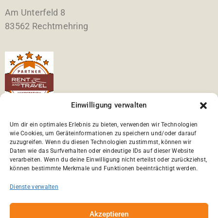
Am Unterfeld 8
83562 Rechtmehring
Einwilligung verwalten
Willkommen bei der tierlieben
Um dir ein optimales Erlebnis zu bieten, verwenden wir Technologien
Reisemobilvermietung im Großraum München.
wie Cookies, um Geräteinformationen zu speichern und/oder darauf
zuzugreifen. Wenn du diesen Technologien zustimmst, können wir
Daten wie das Surfverhalten oder eindeutige IDs auf dieser Website
Wir bieten Ihnen hundefreundliche Wohnmobile für
verarbeiten. Wenn du deine Einwilligung nicht erteilst oder zurückziehst,
können bestimmte Merkmale und Funktionen beeinträchtigt werden.
Ihren Traumurlaub.
Dienste verwalten
Vom Camping-Einsteiger bis zum Caravaning-
Kenner – bei uns mieten Sie das perfekte
Akzeptieren