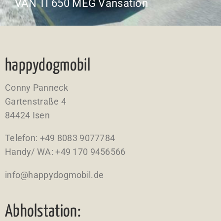
VAN TI 650 MEG Vansation
happydogmobil
Conny Panneck
Gartenstraße 4
84424 Isen
Telefon: +49 8083 9077784
Handy/ WA: ‭+49 170 9456566‬
info@happydogmobil.de
Abholstation: